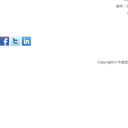
邮件：C
Copy right 